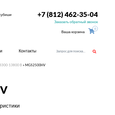
+7 (812) 462-35-04
тсубиши
Заказать обратный звонок
0
Ваша корзина
ьи
Контакты
, 3300-13800 В
»
MGS2500HV
орудоване
HV
атели
ие для
ристики
ство