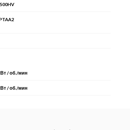
500HV
-PTAA2
кВт / об./мин
кВт / об./мин