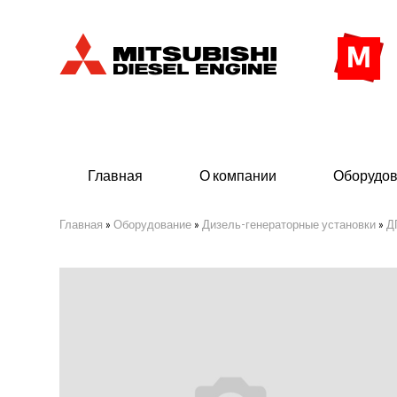
Главная
О компании
Оборудо
Главная
»
Оборудование
»
Дизель-генераторные установки
»
Д
Дизельные двигатели
Дизе
- Индустриального исполнения
- ДГ
кВ)
- Судовые дизельные двигатели Mitsubishi
морского исполнения
- Мор
- ДГУ
(380 