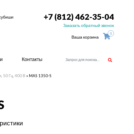
+7 (812) 462-35-04
тсубиши
Заказать обратный звонок
0
Ваша корзина
ьи
Контакты
, 50 Гц, 400 В
»
MAS 1350-S
орудоване
S
атели
ие для
ристики
ство