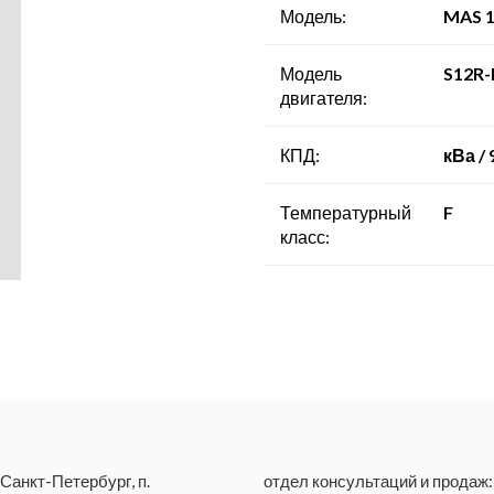
- Компрессорные станции
Модель:
MAS 1
Модель
S12R
двигателя:
КПД:
кВа / 
Температурный
F
класс:
 Санкт-Петербург, п.
отдел консультаций и продаж: