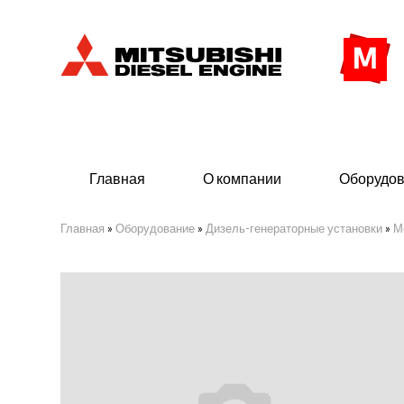
Главная
О компании
Оборудо
Главная
»
Оборудование
»
Дизель-генераторные установки
»
М
Дизельные двигатели
Дизе
- Индустриального исполнения
- ДГУ
- Судовые дизельные двигатели Mitsubishi
- Мор
морского исполнения
Set)
- ДГУ
(380 