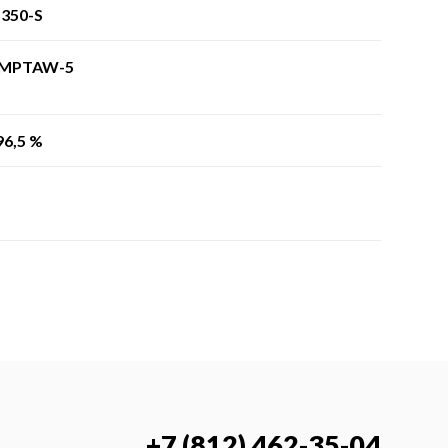
350-S
-MPTAW-5
96,5 %
+7 (812) 462-35-04