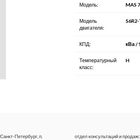
- Компрессорные станции
Модель:
MAS 7
Модель
S6R2
двигателя:
КПД:
кВа / 
Температурный
H
класс:
 Санкт-Петербург, п.
отдел консультаций и продаж: