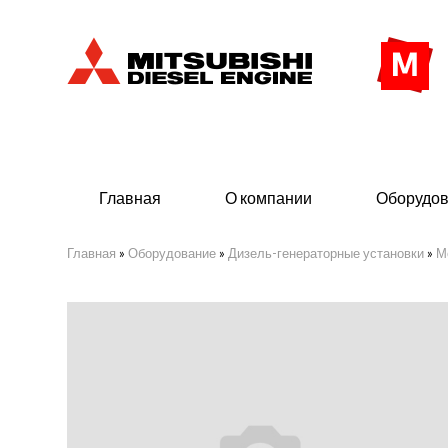
Главная
О компании
Оборудо
Главная
»
Оборудование
»
Дизель-генераторные установки
»
М
Дизельные двигатели
Дизе
- Индустриального исполнения
- ДГУ
- Судовые дизельные двигатели Mitsubishi
- Мор
морского исполнения
Set)
- ДГУ
(380 