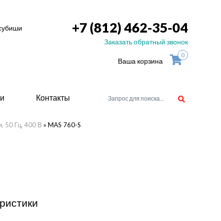
+7 (812) 462-35-04
тсубиши
Заказать обратный звонок
0
Ваша корзина
ьи
Контакты
, 50 Гц, 400 В
»
MAS 760-S
орудоване
атели
ие для
ристики
ство