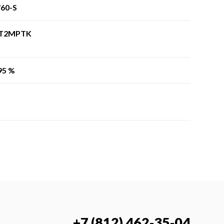
60-S
-T2MPTK
95 %
+7 (812) 462-35-04