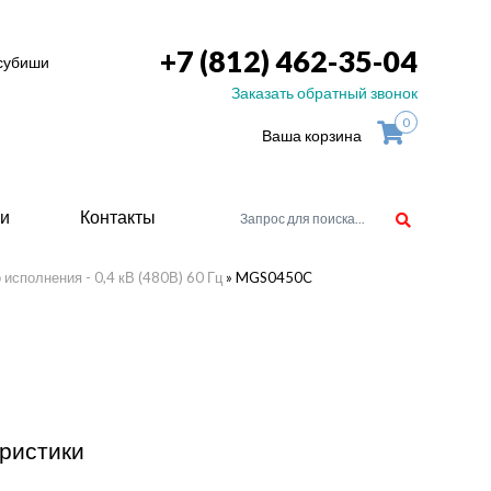
+7 (812) 462-35-04
тсубиши
Заказать обратный звонок
0
Ваша корзина
ьи
Контакты
исполнения - 0,4 кВ (480В) 60 Гц
»
MGS0450C
орудоване
атели
ие для
ристики
ство