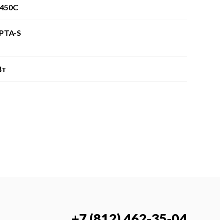
450C
PTA-S
Вт
+7 (812) 462-35-04