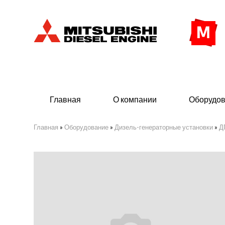
Главная
О компании
Оборудо
Главная
»
Оборудование
»
Дизель-генераторные установки
»
Д
Дизельные двигатели
Дизе
- Индустриального исполнения
- ДГУ
- Судовые дизельные двигатели Mitsubishi
- Мор
морского исполнения
- ДГ
кВ (3