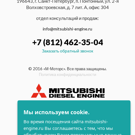
196643, г. Санкт-Петербург, п. Понтонный, ул. 2-я
Волховстроевская, д. 7 лит. А, офис 304
отдел консультаций и продаж:
info@mitsubishi-engine.ru
+7 (812) 462-35-04
Заказать обратный звонок
© 2016 «М-Моторс». Все права защищены.
Политика конфиденциальности
индустриальные и морские
Мы используем cookie.
дизельные двигатели Mitsubishi
Во время посещения сайта mitsubishi-
поддержка и
engine.ru Вы соглашаетесь с тем, что мы
разработка сайта
обрабатываем Ваши персональные данные