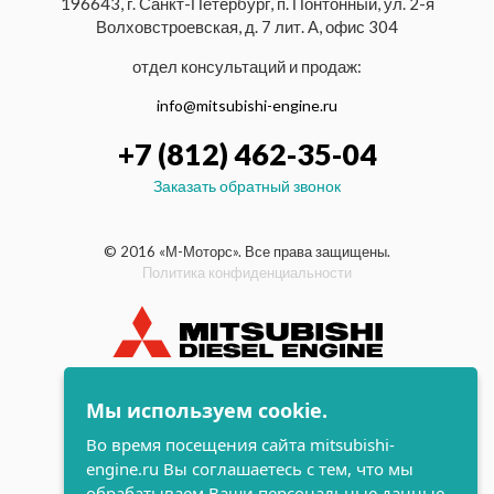
196643, г. Санкт-Петербург, п. Понтонный, ул. 2-я
Волховстроевская, д. 7 лит. А, офис 304
отдел консультаций и продаж:
info@mitsubishi-engine.ru
+7 (812) 462-35-04
Заказать обратный звонок
© 2016 «М-Моторс». Все права защищены.
Политика конфиденциальности
индустриальные и морские
Мы используем cookie.
дизельные двигатели Mitsubishi
Во время посещения сайта mitsubishi-
поддержка и
engine.ru Вы соглашаетесь с тем, что мы
разработка сайта
обрабатываем Ваши персональные данные