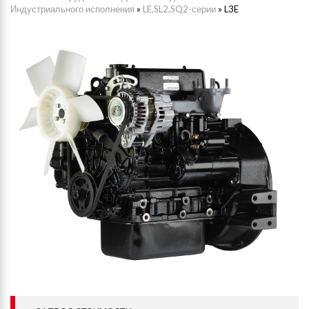
Индустриального исполнения
»
LE,SL2,SQ2-серии
»
L3E