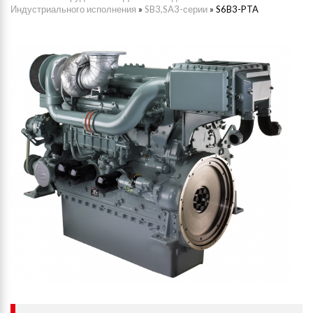
Индустриального исполнения
»
SB3,SA3-серии
»
S6B3-PTA