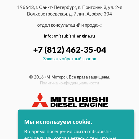
196643, г. Санкт-Петербург, п. Понтонный, ул. 2-я
Волховстроевская, д. 7 лит. А, офис 304
отдел консультаций и продаж:
info@mitsubishi-engine.ru
+7 (812) 462-35-04
Заказать обратный звонок
© 2016 «М-Моторс». Все права защищены.
Политика конфиденциальности
индустриальные и морские
Мы используем cookie.
дизельные двигатели Mitsubishi
Во время посещения сайта mitsubishi-
поддержка и
engine.ru Вы соглашаетесь с тем, что мы
разработка сайта