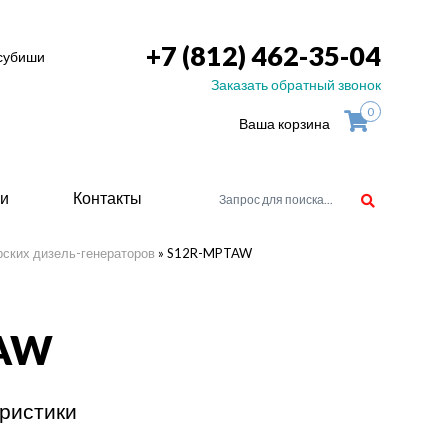
+7 (812) 462-35-04
тсубиши
Заказать обратный звонок
0
Ваша корзина
ьи
Контакты
рских дизель-генераторов
»
S12R-MPTAW
орудоване
TAW
атели
ие для
ристики
ство