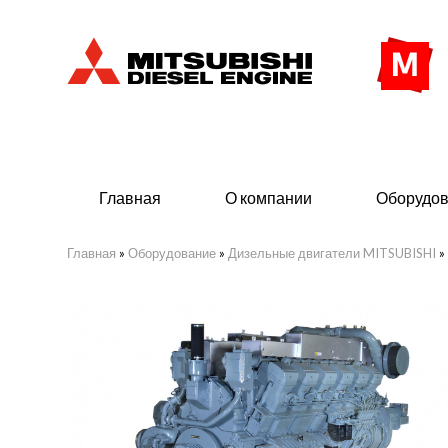
Главная
О компании
Оборудо
Главная
»
Оборудование
»
Дизельные двигатели MITSUBISHI
»
Дизельные двигатели
Дизе
- Индустриального исполнения
- ДГУ
- Судовые дизельные двигатели
- Мор
Mitsubishi морского исполнения
- ДГУ
(380 