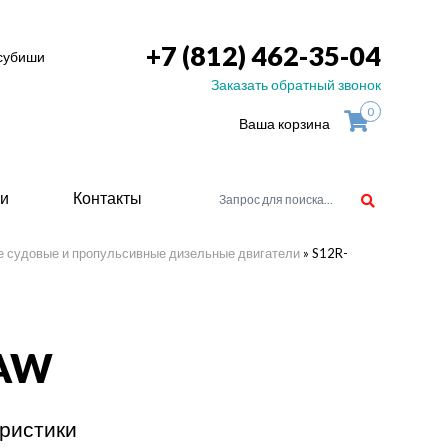
+7 (812) 462-35-04
тсубиши
Заказать обратный звонок
0
Ваша корзина
ьи
Контакты
е судовые и пропульсивные дизельные двигатели
»
S12R-
орудоване
атели
TAW
ие для
ристики
ство