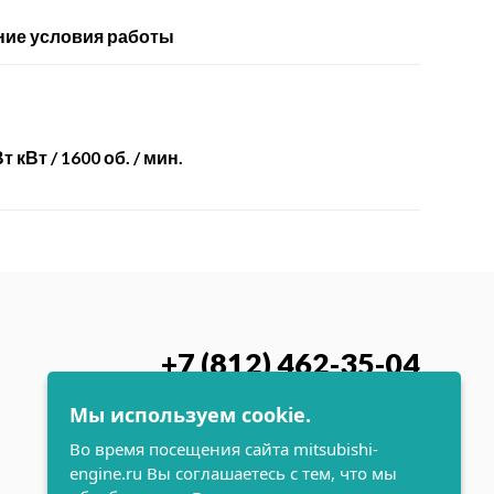
ие условия работы
т кВт / 1600 об. / мин.
+7 (812) 462-35-04
Заказать обратный звонок
Мы используем cookie.
Во время посещения сайта mitsubishi-
engine.ru Вы соглашаетесь с тем, что мы
поддержка и