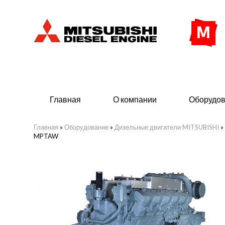
Главная
О компании
Оборудо
Главная
»
Оборудование
»
Дизельные двигатели MITSUBISHI
»
MPTAW
Дизельные двигатели
Дизе
- Индустриального исполнения
- ДГУ
- Судовые дизельные двигатели
- Мор
Mitsubishi морского исполнения
- ДГУ
(380 