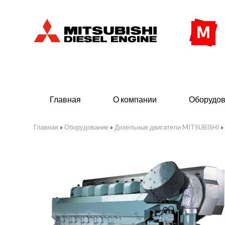
Главная
О компании
Оборудо
Главная
»
Оборудование
»
Дизельные двигатели MITSUBISHI
»
Дизельные двигатели
Дизе
- Индустриального исполнения
- ДГУ
- Судовые дизельные двигатели
- Мор
Mitsubishi морского исполнения
- ДГУ
(380 