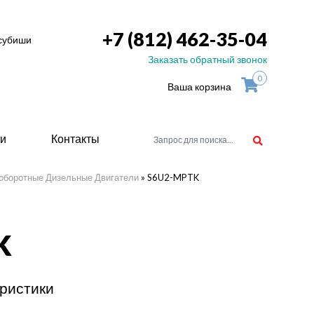
+7 (812) 462-35-04
тсубиши
Заказать обратный звонок
0
Ваша корзина
ьи
Контакты
оборотные Дизельные Двигатели
»
S6U2-MPTK
орудоване
K
атели
ие для
ристики
ство