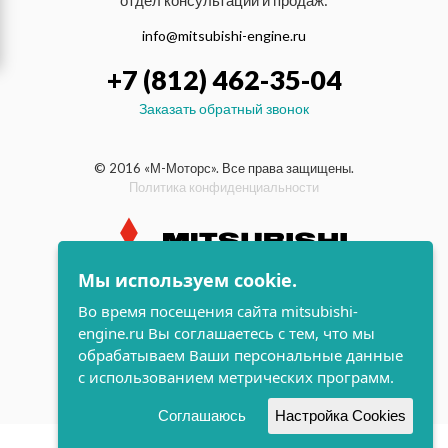
отдел консультаций и продаж:
info@mitsubishi-engine.ru
+7 (812) 462-35-04
Заказать обратный звонок
© 2016 «М-Моторс». Все права защищены.
Политика конфиденциальности
Мы используем cookie.
индустриальные и морские
Во время посещения сайта mitsubishi-
дизельные двигатели Mitsubishi
engine.ru Вы соглашаетесь с тем, что мы
поддержка и
обрабатываем Ваши персональные данные
разработка сайта
с использованием метрических программ.
Соглашаюсь
Настройка Cookies