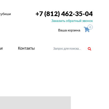
+7 (812) 462-35-04
тсубиши
Заказать обратный звонок
0
Ваша корзина
ьи
Контакты
орудоване
атели
ие для
ство