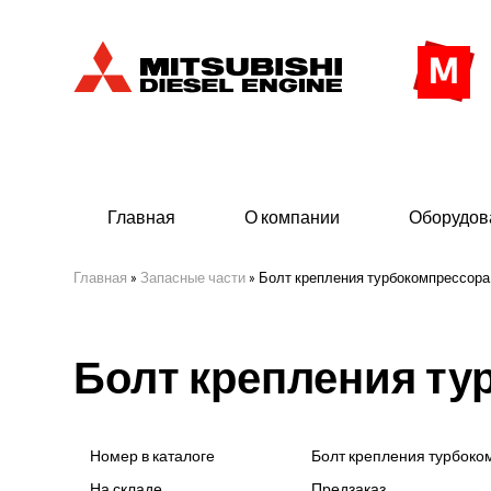
Главная
О компании
Оборудов
Главная
»
Запасные части
»
Болт крепления турбокомпрессора
Дизельные двигатели
Дизе
Болт крепления ту
- Индустриального исполнения
- ДГУ
- Судовые дизельные двигатели Mitsubishi
- Мор
морского исполнения
- ДГУ
Номер в каталоге
Болт крепления турбоко
(380 
На складе
Предзаказ