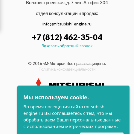
Волховстроевская, д. 7 лит. А, офис 304
отдел консультаций и продаж:
info@mitsubishi-engine.ru
+7 (812) 462-35-04
Заказать обратный звонок
© 2016 «М-Моторс». Все права защищены.
Политика конфиденциальности
Мы используем cookie.
индустриальные и морские
Во время посещения сайта mitsubishi-
дизельные двигатели Mitsubishi
engine.ru Вы соглашаетесь с тем, что мы
поддержка и
обрабатываем Ваши персональные данные
разработка сайта
с использованием метрических программ.