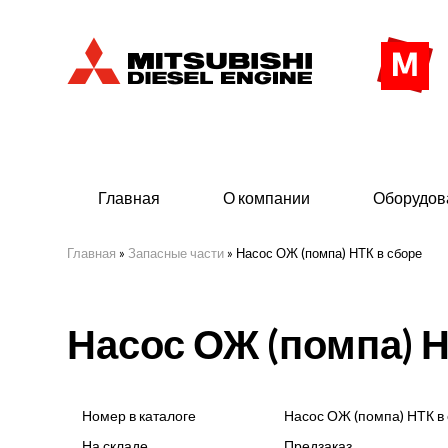
Главная
О компании
Оборудов
Главная
»
Запасные части
»
Насос ОЖ (помпа) НТК в сборе
Дизельные двигатели
Дизе
Насос ОЖ (помпа) Н
- Индустриального исполнения
- ДГУ
- Судовые дизельные двигатели Mitsubishi
- Мор
морского исполнения
- ДГУ
Номер в каталоге
Насос ОЖ (помпа) НТК в
(380 
На складе
Предзаказ