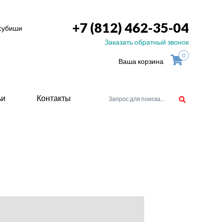
+7 (812) 462-35-04
тсубиши
Заказать обратный звонок
0
Ваша корзина
ьи
Контакты
орудоване
атели
ие для
ство