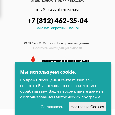
отдел консультаций и продаж:
info@mitsubishi-engine.ru
+7 (812) 462-35-04
Заказать обратный звонок
© 2016 «М-Моторс». Все права защищены.
Политика конфиденциальности
Мы используем cookie.
индустриальные и морские
Во время посещения сайта mitsubishi-
дизельные двигатели Mitsubishi
engine.ru Вы соглашаетесь с тем, что мы
поддержка и
обрабатываем Ваши персональные данные
разработка сайта
с использованием метрических программ.
Соглашаюсь
Настройка Cookies