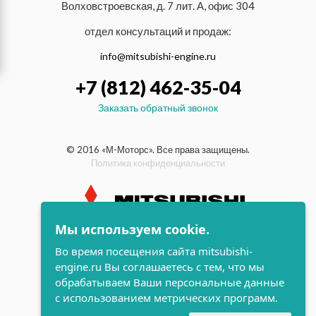
Волховстроевская, д. 7 лит. А, офис 304
отдел консультаций и продаж:
info@mitsubishi-engine.ru
+7 (812) 462-35-04
Заказать обратный звонок
© 2016 «М-Моторс». Все права защищены.
Политика конфиденциальности
Мы используем cookie.
индустриальные и морские
Во время посещения сайта mitsubishi-
дизельные двигатели Mitsubishi
engine.ru Вы соглашаетесь с тем, что мы
поддержка и
обрабатываем Ваши персональные данные
разработка сайта
с использованием метрических программ.