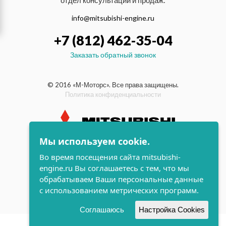
отдел консультаций и продаж:
info@mitsubishi-engine.ru
+7 (812) 462-35-04
Заказать обратный звонок
© 2016 «М-Моторс». Все права защищены.
Политика конфиденциальности
Мы используем cookie.
индустриальные и морские
Во время посещения сайта mitsubishi-
дизельные двигатели Mitsubishi
engine.ru Вы соглашаетесь с тем, что мы
поддержка и
обрабатываем Ваши персональные данные
разработка сайта
с использованием метрических программ.
Соглашаюсь
Настройка Cookies