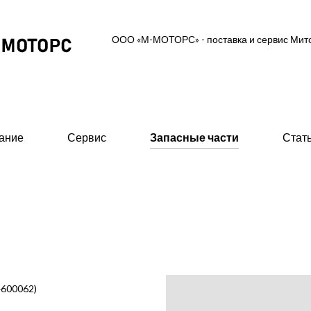
ООО «М-МОТОРС» - поставка и сервис Ми
ание
Сервис
Запасные части
Стат
ль-генераторные установки
Вспомогательное об
 MGS (высоковольтные 0,6/10/11 кВ)
- Предпусковые подогрев
ские ДГУ (MAS - Marine Auxiliary Set)
- Стартеры пневматическ
двигателей
 промышленного исполнения 0,4 кВ
4600062)
- 415В)
- Валоповоротное устрой