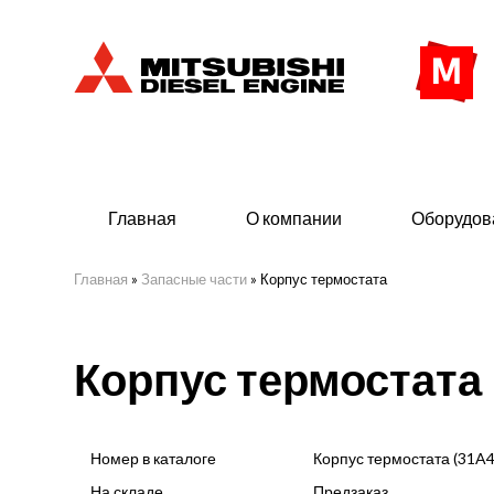
Главная
О компании
Оборудов
Главная
»
Запасные части
»
Корпус термостата
Дизельные двигатели
Дизе
Корпус термостата
- Индустриального исполнения
- ДГУ
- Судовые дизельные двигатели Mitsubishi
- Мор
морского исполнения
- ДГУ
Номер в каталоге
Корпус термостата (31A
(380 
На складе
Предзаказ