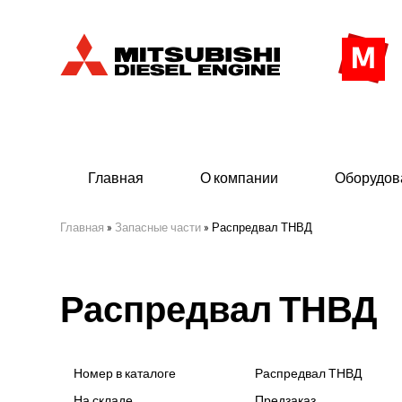
Главная
О компании
Оборудов
Главная
»
Запасные части
»
Распредвал ТНВД
Дизельные двигатели
Дизе
Распредвал ТНВД
- Индустриального исполнения
- ДГУ
- Судовые дизельные двигатели Mitsubishi
- Мор
морского исполнения
- ДГУ
Номер в каталоге
Распредвал ТНВД
(380 
На складе
Предзаказ