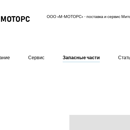
ООО «М-МОТОРС» - поставка и сервис Ми
ание
Сервис
Запасные части
Стат
ль-генераторные установки
Вспомогательное об
 MGS (высоковольтные 0,6/10/11 кВ)
- Предпусковые подогрев
ские ДГУ (MAS - Marine Auxiliary Set)
- Стартеры пневматическ
двигателей
 промышленного исполнения 0,4 кВ
- 415В)
- Валоповоротное устрой