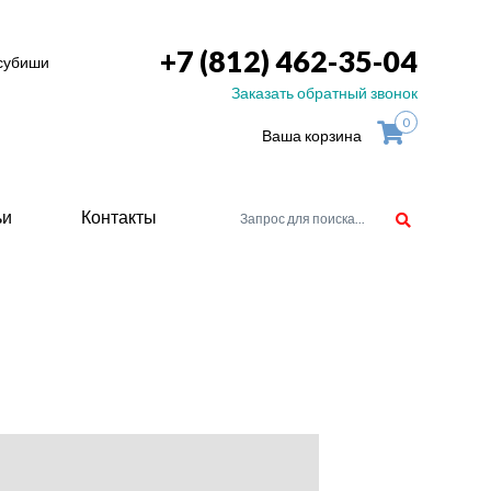
+7 (812) 462-35-04
тсубиши
Заказать обратный звонок
0
Ваша корзина
ьи
Контакты
орудоване
атели
ие для
ство