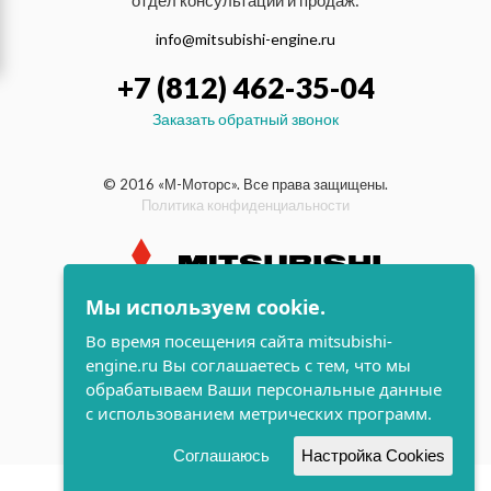
отдел консультаций и продаж:
info@mitsubishi-engine.ru
+7 (812) 462-35-04
Заказать обратный звонок
© 2016 «М-Моторс». Все права защищены.
Политика конфиденциальности
Мы используем cookie.
индустриальные и морские
Во время посещения сайта mitsubishi-
дизельные двигатели Mitsubishi
engine.ru Вы соглашаетесь с тем, что мы
поддержка и
обрабатываем Ваши персональные данные
разработка сайта
с использованием метрических программ.
Соглашаюсь
Настройка Cookies