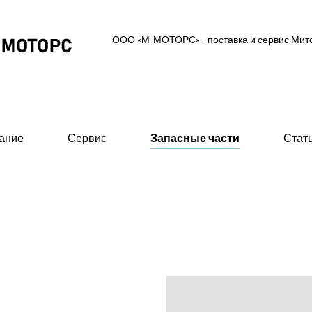
ООО «М-МОТОРС» - поставка и сервис Ми
ание
Сервис
Запасные части
Стат
ль-генераторные установки
Вспомогательное об
 MGS (высоковольтные 0,6/10/11 кВ)
- Предпусковые подогрев
ские ДГУ (MAS - Marine Auxiliary Set)
- Стартеры пневматическ
двигателей
 промышленного исполнения 0,4 кВ
- 415В)
- Валоповоротное устрой