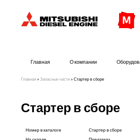
Главная
О компании
Оборудов
Главная
»
Запасные части
»
Стартер в сборе
Дизельные двигатели
Дизе
Стартер в сборе
- Индустриального исполнения
- ДГУ
- Судовые дизельные двигатели Mitsubishi
- Мор
морского исполнения
- ДГУ
Номер в каталоге
Стартер в сборе
(380 
На складе
Предзаказ