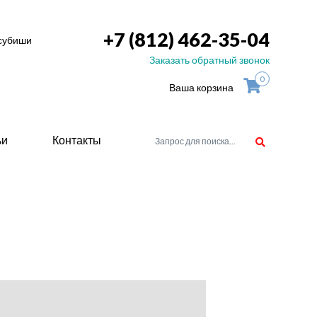
+7 (812) 462-35-04
тсубиши
Заказать обратный звонок
0
Ваша корзина
ьи
Контакты
орудоване
атели
ие для
ство