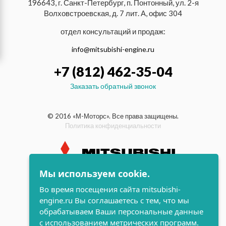
196643, г. Санкт-Петербург, п. Понтонный, ул. 2-я
Волховстроевская, д. 7 лит. А, офис 304
отдел консультаций и продаж:
info@mitsubishi-engine.ru
+7 (812) 462-35-04
Заказать обратный звонок
© 2016 «М-Моторс». Все права защищены.
Политика конфиденциальности
Мы используем cookie.
индустриальные и морские
Во время посещения сайта mitsubishi-
дизельные двигатели Mitsubishi
engine.ru Вы соглашаетесь с тем, что мы
поддержка и
обрабатываем Ваши персональные данные
разработка сайта
с использованием метрических программ.