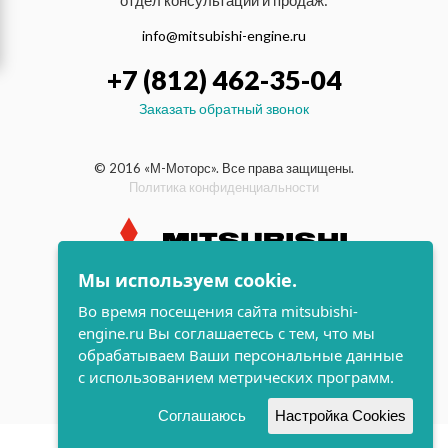
отдел консультаций и продаж:
info@mitsubishi-engine.ru
+7 (812) 462-35-04
Заказать обратный звонок
© 2016 «М-Моторс». Все права защищены.
Политика конфиденциальности
Мы используем cookie.
индустриальные и морские
Во время посещения сайта mitsubishi-
дизельные двигатели Mitsubishi
engine.ru Вы соглашаетесь с тем, что мы
поддержка и
обрабатываем Ваши персональные данные
разработка сайта
с использованием метрических программ.
Соглашаюсь
Настройка Cookies