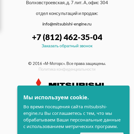
Волховстроевская, д. 7 лит. А, офис 304
отдел консультаций и продаж:
info@mitsubishi-engine.ru
+7 (812) 462-35-04
Заказать обратный звонок
© 2016 «М-Моторс». Все права защищены.
Политика конфиденциальности
Мы используем cookie.
индустриальные и морские
Во время посещения сайта mitsubishi-
дизельные двигатели Mitsubishi
engine.ru Вы соглашаетесь с тем, что мы
поддержка и
обрабатываем Ваши персональные данные
разработка сайта
с использованием метрических программ.