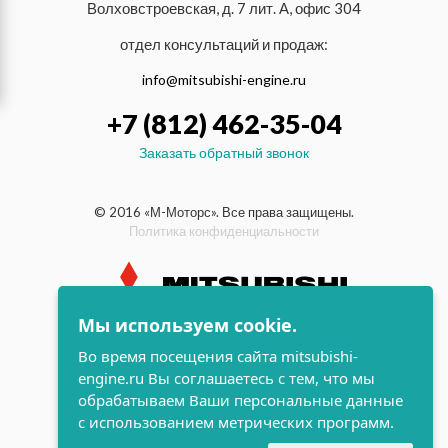
Волховстроевская, д. 7 лит. А, офис 304
отдел консультаций и продаж:
info@mitsubishi-engine.ru
+7 (812) 462-35-04
Заказать обратный звонок
© 2016 «М-Моторс». Все права защищены.
Политика конфиденциальности
Мы используем cookie.
индустриальные и морские
Во время посещения сайта mitsubishi-
дизельные двигатели Mitsubishi
engine.ru Вы соглашаетесь с тем, что мы
поддержка и
обрабатываем Ваши персональные данные
разработка сайта
с использованием метрических программ.