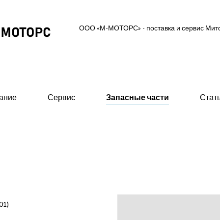
ООО «М-МОТОРС» - поставка и сервис Ми
ание
Сервис
Запасные части
Стат
ль-генераторные установки
Вспомогательное об
 MGS (высоковольтные 0,6/10/11 кВ)
- Предпусковые подогрев
ские ДГУ (MAS - Marine Auxiliary Set)
- Стартеры пневматическ
двигателей
 промышленного исполнения 0,4 кВ
01)
- 415В)
- Валоповоротное устрой