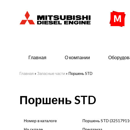
Главная
О компании
Оборудов
Главная
»
Запасные части
»
Поршень STD
Дизельные двигатели
Дизе
Поршень STD
- Индустриального исполнения
- ДГУ
- Судовые дизельные двигатели Mitsubishi
- Мор
морского исполнения
- ДГУ
Номер в каталоге
Поршень STD (32517911
(380 
На складе
Предзаказ