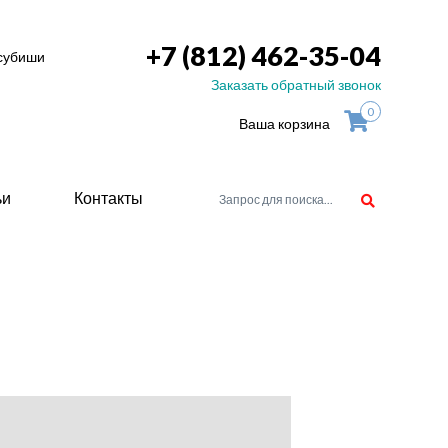
+7 (812) 462-35-04
тсубиши
Заказать обратный звонок
0
Ваша корзина
ьи
Контакты
орудоване
атели
ие для
ство