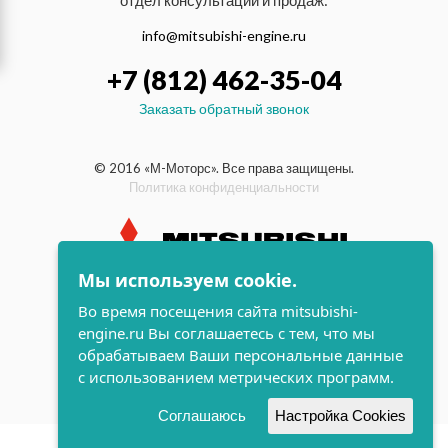
отдел консультаций и продаж:
info@mitsubishi-engine.ru
+7 (812) 462-35-04
Заказать обратный звонок
© 2016 «М-Моторс». Все права защищены.
Политика конфиденциальности
Мы используем cookie.
индустриальные и морские
Во время посещения сайта mitsubishi-
дизельные двигатели Mitsubishi
engine.ru Вы соглашаетесь с тем, что мы
поддержка и
обрабатываем Ваши персональные данные
разработка сайта
с использованием метрических программ.
Соглашаюсь
Настройка Cookies