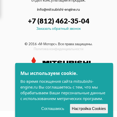
отдел консультаций и продаж:
info@mitsubishi-engine.ru
+7 (812) 462-35-04
Заказать обратный звонок
© 2016 «М-Моторс». Все права защищены.
Политика конфиденциальности
Мы используем cookie.
индустриальные и морские
Во время посещения сайта mitsubishi-
дизельные двигатели Mitsubishi
engine.ru Вы соглашаетесь с тем, что мы
поддержка и
обрабатываем Ваши персональные данные
разработка сайта
с использованием метрических программ.
Соглашаюсь
Настройка Cookies