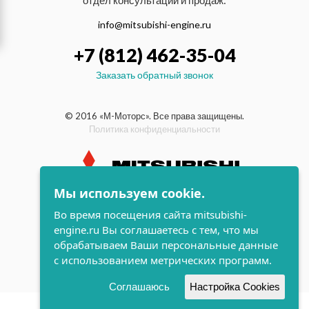
отдел консультаций и продаж:
info@mitsubishi-engine.ru
+7 (812) 462-35-04
Заказать обратный звонок
© 2016 «М-Моторс». Все права защищены.
Политика конфиденциальности
Мы используем cookie.
индустриальные и морские
Во время посещения сайта mitsubishi-
дизельные двигатели Mitsubishi
engine.ru Вы соглашаетесь с тем, что мы
поддержка и
обрабатываем Ваши персональные данные
разработка сайта
с использованием метрических программ.
Соглашаюсь
Настройка Cookies