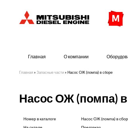
Главная
О компании
Оборудов
Главная
»
Запасные части
»
Насос ОЖ (помпа) в сборе
Дизельные двигатели
Дизе
Насос ОЖ (помпа) в
- Индустриального исполнения
- ДГУ
- Судовые дизельные двигатели Mitsubishi
- Мор
морского исполнения
- ДГУ
Номер в каталоге
Насос ОЖ (помпа) в сбор
(380 
На складе
Предзаказ