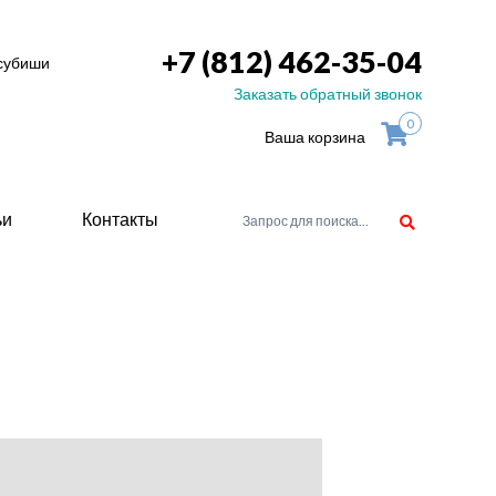
+7 (812) 462-35-04
тсубиши
Заказать обратный звонок
0
Ваша корзина
ьи
Контакты
орудоване
атели
ие для
ство