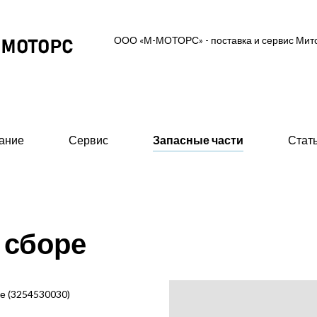
ООО «М-МОТОРС» - поставка и сервис Ми
ание
Сервис
Запасные части
Стат
ль-генераторные установки
Вспомогательное об
 сборе
 MGS (высоковольтные 0,6/10/11 кВ)
- Предпусковые подогрев
ские ДГУ (MAS - Marine Auxiliary Set)
- Стартеры пневматическ
двигателей
 промышленного исполнения 0,4 кВ
е (3254530030)
- 415В)
- Валоповоротное устрой