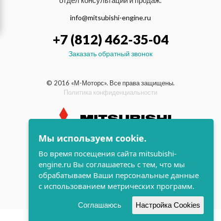
отдел консультаций и продаж:
info@mitsubishi-engine.ru
+7 (812) 462-35-04
Заказать обратный звонок
© 2016 «М-Моторс». Все права защищены.
Политика конфиденциальности
Мы используем cookie.
индустриальные и морские
Во время посещения сайта mitsubishi-
дизельные двигатели Mitsubishi
engine.ru Вы соглашаетесь с тем, что мы
поддержка и
обрабатываем Ваши персональные данные
разработка сайта
с использованием метрических программ.
Соглашаюсь
Настройка Cookies