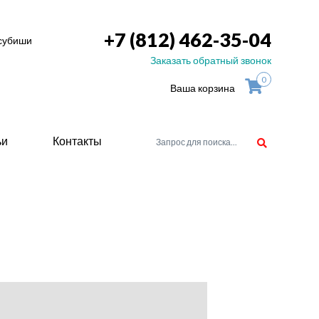
+7 (812) 462-35-04
тсубиши
Заказать обратный звонок
0
Ваша корзина
ьи
Контакты
орудоване
атели
ие для
ство