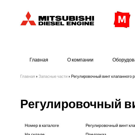
Главная
О компании
Оборудов
Главная
»
Запасные части
»
Регулировочный винт клапанного 
Дизельные двигатели
Дизе
Регулировочный ви
- Индустриального исполнения
- ДГУ
- Судовые дизельные двигатели Mitsubishi
- Мор
морского исполнения
- ДГУ
Номер в каталоге
Регулировочный винт кл
(380 
На складе
Предзаказ