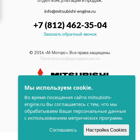
отдел консультаций и продаж:
info@mitsubishi-engine.ru
+7 (812) 462-35-04
Заказать обратный звонок
© 2016 «М-Моторс». Все права защищены.
Политика конфиденциальности
Мы используем cookie.
индустриальные и морские
Во время посещения сайта mitsubishi-
дизельные двигатели Mitsubishi
engine.ru Вы соглашаетесь с тем, что мы
поддержка и
обрабатываем Ваши персональные данные
разработка сайта
с использованием метрических программ.
Соглашаюсь
Настройка Cookies