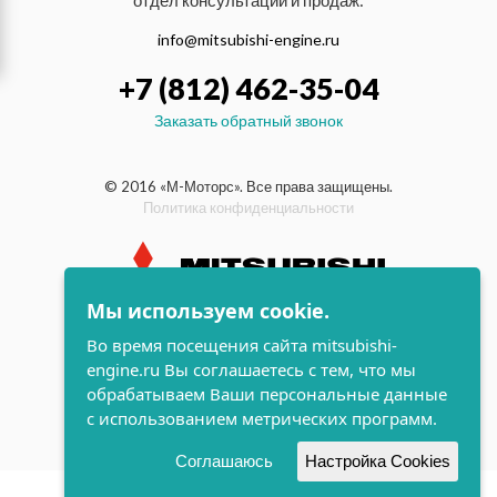
отдел консультаций и продаж:
info@mitsubishi-engine.ru
+7 (812) 462-35-04
Заказать обратный звонок
© 2016 «М-Моторс». Все права защищены.
Политика конфиденциальности
Мы используем cookie.
индустриальные и морские
Во время посещения сайта mitsubishi-
дизельные двигатели Mitsubishi
engine.ru Вы соглашаетесь с тем, что мы
поддержка и
обрабатываем Ваши персональные данные
разработка сайта
с использованием метрических программ.
Соглашаюсь
Настройка Cookies