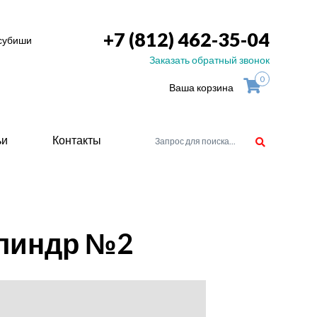
+7 (812) 462-35-04
тсубиши
Заказать обратный звонок
0
Ваша корзина
ьи
Контакты
орудоване
илиндр №2
атели
ие для
ство