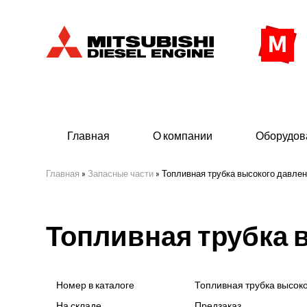
Главная
О компании
Оборудов
Главная
»
Запасные части
»
Топливная трубка высокого давле
Дизельные двигатели
Дизе
Топливная трубка 
- Индустриального исполнения
- ДГУ
- Судовые дизельные двигатели Mitsubishi
- Мор
морского исполнения
- ДГУ
Номер в каталоге
Топливная трубка высок
(380 
На складе
Предзаказ