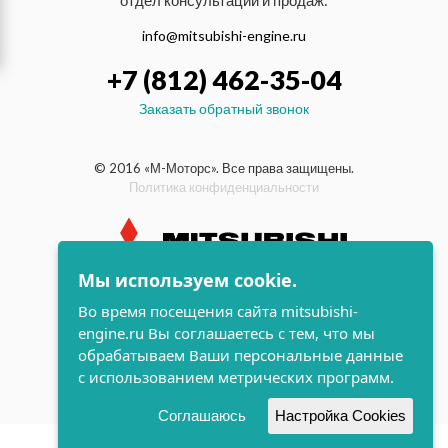
отдел консультаций и продаж:
info@mitsubishi-engine.ru
+7 (812) 462-35-04
Заказать обратный звонок
© 2016 «М-Моторс». Все права защищены.
Политика конфиденциальности
Мы используем cookie.
индустриальные и морские
Во время посещения сайта mitsubishi-
дизельные двигатели Mitsubishi
engine.ru Вы соглашаетесь с тем, что мы
поддержка и
обрабатываем Ваши персональные данные
разработка сайта
с использованием метрических программ.
Соглашаюсь
Настройка Cookies