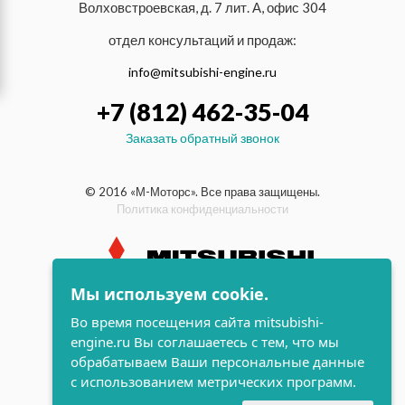
Волховстроевская, д. 7 лит. А, офис 304
отдел консультаций и продаж:
info@mitsubishi-engine.ru
+7 (812) 462-35-04
Заказать обратный звонок
© 2016 «М-Моторс». Все права защищены.
Политика конфиденциальности
Мы используем cookie.
индустриальные и морские
Во время посещения сайта mitsubishi-
дизельные двигатели Mitsubishi
engine.ru Вы соглашаетесь с тем, что мы
поддержка и
обрабатываем Ваши персональные данные
разработка сайта
с использованием метрических программ.