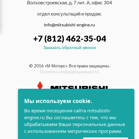
Волховстроевская, д. 7 лит. А, офис 304
отдел консультаций и продаж:
info@mitsubishi-engine.ru
+7 (812) 462-35-04
Заказать обратный звонок
© 2016 «М-Моторс». Все права защищены.
Политика конфиденциальности
Мы используем cookie.
индустриальные и морские
Во время посещения сайта mitsubishi-
дизельные двигатели Mitsubishi
engine.ru Вы соглашаетесь с тем, что мы
поддержка и
обрабатываем Ваши персональные данные
разработка сайта
с использованием метрических программ.