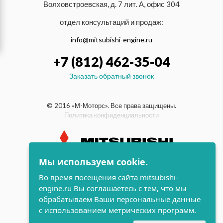
Волховстроевская, д. 7 лит. А, офис 304
отдел консультаций и продаж:
info@mitsubishi-engine.ru
+7 (812) 462-35-04
Заказать обратный звонок
© 2016 «М-Моторс». Все права защищены.
Политика конфиденциальности
Мы используем cookie.
индустриальные и морские
Во время посещения сайта mitsubishi-
дизельные двигатели Mitsubishi
engine.ru Вы соглашаетесь с тем, что мы
поддержка и
обрабатываем Ваши персональные данные
разработка сайта
с использованием метрических программ.