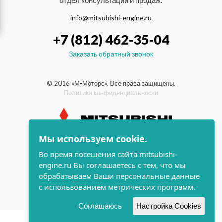
отдел консультаций и продаж:
info@mitsubishi-engine.ru
+7 (812) 462-35-04
Заказать обратный звонок
© 2016 «М-Моторс». Все права защищены.
Политика конфиденциальности
Мы используем cookie.
индустриальные и морские
Во время посещения сайта mitsubishi-
дизельные двигатели Mitsubishi
engine.ru Вы соглашаетесь с тем, что мы
поддержка и
обрабатываем Ваши персональные данные
разработка сайта
с использованием метрических программ.
Соглашаюсь
Настройка Cookies