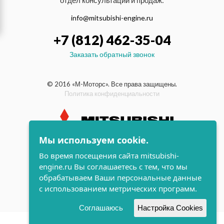
отдел консультаций и продаж:
info@mitsubishi-engine.ru
+7 (812) 462-35-04
Заказать обратный звонок
© 2016 «М-Моторс». Все права защищены.
Политика конфиденциальности
Мы используем cookie.
индустриальные и морские
Во время посещения сайта mitsubishi-
дизельные двигатели Mitsubishi
engine.ru Вы соглашаетесь с тем, что мы
поддержка и
обрабатываем Ваши персональные данные
разработка сайта
с использованием метрических программ.
Соглашаюсь
Настройка Cookies