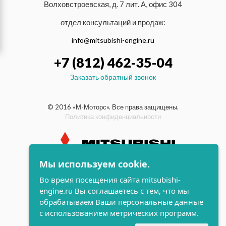
Волховстроевская, д. 7 лит. А, офис 304
отдел консультаций и продаж:
info@mitsubishi-engine.ru
+7 (812) 462-35-04
Заказать обратный звонок
© 2016 «М-Моторс». Все права защищены.
Политика конфиденциальности
Мы используем cookie.
индустриальные и морские
Во время посещения сайта mitsubishi-
дизельные двигатели Mitsubishi
engine.ru Вы соглашаетесь с тем, что мы
поддержка и
обрабатываем Ваши персональные данные
разработка сайта
с использованием метрических программ.