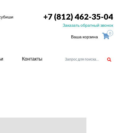
+7 (812) 462-35-04
тсубиши
Заказать обратный звонок
0
Ваша корзина
ьи
Контакты
орудоване
атели
ие для
ство