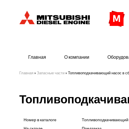
Главная
О компании
Оборудов
Главная
»
Запасные части
»
Топливоподкачивающий насос в с
Дизельные двигатели
Дизе
Топливоподкачива
- Индустриального исполнения
- ДГУ
- Судовые дизельные двигатели Mitsubishi
- Мор
морского исполнения
- ДГУ
Номер в каталоге
Топливоподкачивающий 
(380 
На складе
Предзаказ