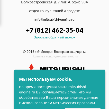
Волховстроевская, д. 7 лит. А, офис 304
отдел консультаций и продаж:
info@mitsubishi-engine.ru
+7 (812) 462-35-04
Заказать обратный звонок
© 2016 «М-Моторс». Все права защищены.
Политика конфиденциальности
Мы используем cookie.
индустриальные и морские
Во время посещения сайта mitsubishi-
дизельные двигатели Mitsubishi
engine.ru Вы соглашаетесь с тем, что мы
поддержка и
обрабатываем Ваши персональные данные
разработка сайта
с использованием метрических программ.