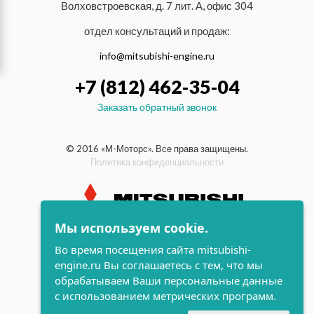
Волховстроевская, д. 7 лит. А, офис 304
отдел консультаций и продаж:
info@mitsubishi-engine.ru
+7 (812) 462-35-04
Заказать обратный звонок
© 2016 «М-Моторс». Все права защищены.
Политика конфиденциальности
Мы используем cookie.
индустриальные и морские
Во время посещения сайта mitsubishi-
дизельные двигатели Mitsubishi
engine.ru Вы соглашаетесь с тем, что мы
поддержка и
обрабатываем Ваши персональные данные
разработка сайта
с использованием метрических программ.