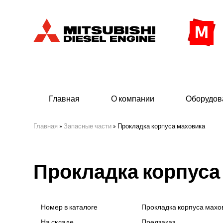
Главная
О компании
Оборудов
Главная
»
Запасные части
»
Прокладка корпуса маховика
Дизельные двигатели
Дизе
Прокладка корпуса
- Индустриального исполнения
- ДГУ
- Судовые дизельные двигатели Mitsubishi
- Мор
морского исполнения
- ДГУ
Номер в каталоге
Прокладка корпуса махо
(380 
На складе
Предзаказ