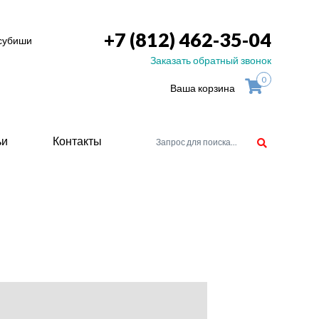
+7 (812) 462-35-04
тсубиши
Заказать обратный звонок
0
Ваша корзина
ьи
Контакты
орудоване
атели
ие для
ство