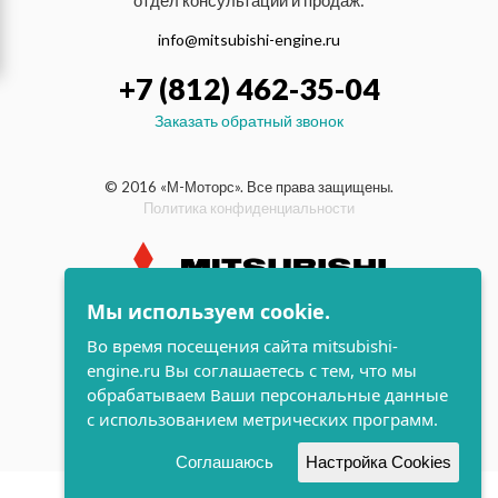
отдел консультаций и продаж:
info@mitsubishi-engine.ru
+7 (812) 462-35-04
Заказать обратный звонок
© 2016 «М-Моторс». Все права защищены.
Политика конфиденциальности
Мы используем cookie.
индустриальные и морские
Во время посещения сайта mitsubishi-
дизельные двигатели Mitsubishi
engine.ru Вы соглашаетесь с тем, что мы
поддержка и
обрабатываем Ваши персональные данные
разработка сайта
с использованием метрических программ.
Соглашаюсь
Настройка Cookies