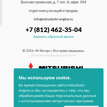
Волховстроевская, д. 7 лит. А, офис 304
отдел консультаций и продаж:
info@mitsubishi-engine.ru
+7 (812) 462-35-04
Заказать обратный звонок
© 2016 «М-Моторс». Все права защищены.
Политика конфиденциальности
Мы используем cookie.
индустриальные и морские
Во время посещения сайта mitsubishi-
дизельные двигатели Mitsubishi
engine.ru Вы соглашаетесь с тем, что мы
поддержка и
обрабатываем Ваши персональные данные
разработка сайта
с использованием метрических программ.